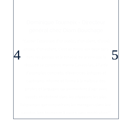
Dominique Tourneix - Directeur
général chez Diam Bouchage
"Capter l’attention d’un public, d’un client, d’un(e)
ami(e), d’un enfant, c’est au moins aux deux tiers
dans les gestes et la tonalité de la voix que la
réussite se construit. Marina Cavassilas, à l’aide
d’exemples concrets, d’exercices ludiques et
captivants informe et forme à la maîtrise des
gestes et langages qui permettent d’agir avec
succès et sérénité dans les situations les plus
fréquentes que rencontrent les managers dans leur
carrière. Une formation à suivre sans modération !"