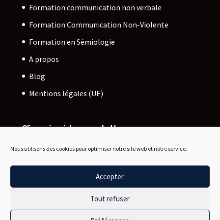
Formation communication non verbale
Formation Communication Non-Violente
Formation en Sémiologie
A propos
Blog
Mentions légales (UE)
S’inscrire à la newsletter
Découvrez mes actualités et mes derniers articles !
Nous utilisons des cookies pour optimiser notre site web et notre service.
JE M’ABONNE
Accepter
Tout refuser