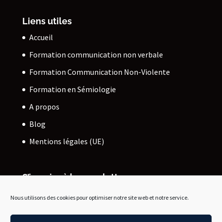
Liens utiles
Accueil
Formation communication non verbale
Formation Communication Non-Violente
Formation en Sémiologie
A propos
Blog
Mentions légales (UE)
S’inscrire à la newsletter
Découvrez mes actualités et mes derniers articles !
Nous utilisons des cookies pour optimiser notre site web et notre service.
JE M’ABONNE