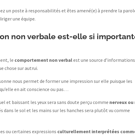
pez un poste à responsabilités et êtes amené(e) à prendre la parol
iriger une équipe.
n non verbale est-elle si importan
ent, le
comportement non verbal
est une source d’information
e chose sur autrui.
rsonne nous permet de former une impression sur elle puisque les
 qu’elle en ait conscience ou pas…
suel et baissant les yeux sera sans doute perçu comme
nerveux ou
rés dans le sol et les mains sur les hanches sera plutôt vu comme
stes ou certaines expressions
culturellement interprétées comm