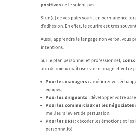
positives
ne le soient pas.
Si un(e) de vos pairs sourit en permanence lors
d’adhésion. En effet, le sourire est très souven
Aussi, apprendre le langage non verbal vous 
intentions.
Sur le plan personnel et professionnel,
consci
afin de mieux maîtriser votre image et votre p
Pour les managers :
améliorer vos échange
équipes,
Pour les dirigeants :
développer votre asser
Pour les commerciaux et les négociateur
meilleurs leviers de persuasion.
Pour les DRH :
décoder les émotions et les i
personnalité.