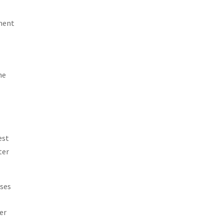
ement
ne
est
ter
 ses
ser