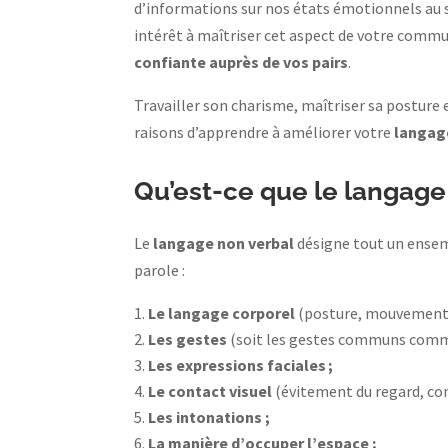
d’informations sur nos états émotionnels au s
intérêt à maîtriser cet aspect de votre commu
confiante auprès de vos pairs
.
Travailler son charisme, maîtriser sa posture e
raisons d’apprendre à améliorer votre
langage
Qu’est-ce que le langage
Le
langage non verbal
désigne tout un ensem
parole :
Le langage corporel
(posture, mouvements
Les gestes
(soit les gestes communs comme 
Les expressions faciales ;
Le contact visuel
(évitement du regard, cont
Les intonations ;
La manière d’occuper l’espace ;