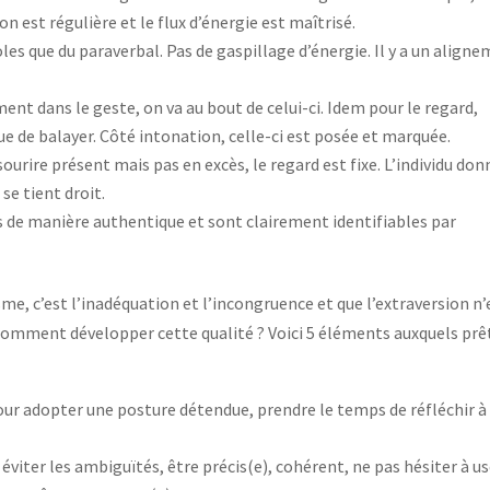
on est régulière et le flux d’énergie est maîtrisé.
les que du paraverbal. Pas de gaspillage d’énergie. Il y a un align
ent dans le geste, on va au bout de celui-ci. Idem pour le regard,
que de balayer. Côté intonation, celle-ci est posée et marquée.
ourire présent mais pas en excès, le regard est fixe. L’individu don
 se tient droit.
 de manière authentique et sont clairement identifiables par
me, c’est l’inadéquation et l’incongruence et que l’extraversion n’
 comment développer cette qualité ? Voici 5 éléments auxquels prê
our adopter une posture détendue, prendre le temps de réfléchir à
:
éviter les ambiguïtés, être précis(e), cohérent, ne pas hésiter à u