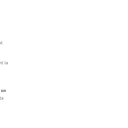
nt
nt la
 un
ute