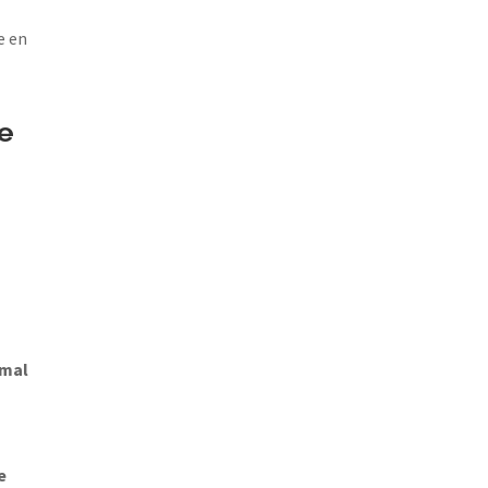
e en
te
s
 mal
e